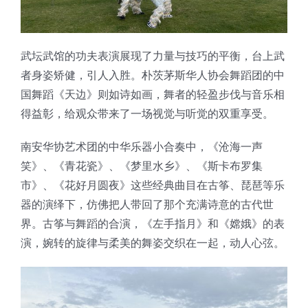
武坛武馆的功夫表演展现了力量与技巧的平衡，台上武
者身姿矫健，引人入胜。朴茨茅斯华人协会舞蹈团的中
国舞蹈《天边》则如诗如画，舞者的轻盈步伐与音乐相
得益彰，给观众带来了一场视觉与听觉的双重享受。
南安华协艺术团的中华乐器小合奏中，《沧海一声
笑》、《青花瓷》、《梦里水乡》、《斯卡布罗集
市》、《花好月圆夜》这些经典曲目在古筝、琵琶等乐
器的演绎下，仿佛把人带回了那个充满诗意的古代世
界。古筝与舞蹈的合演，《左手指月》和《嫦娥》的表
演，婉转的旋律与柔美的舞姿交织在一起，动人心弦。