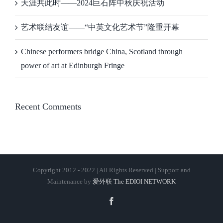
天涯共此时——2024巨石阵中秋庆祝活动
艺术联结友谊——“中英文化艺术节”隆重开幕
Chinese performers bridge China, Scotland through
power of art at Edinburgh Fringe
Recent Comments
Copyright 2012 - 2022 | All Rights Reserved | Support and
Maintenance by
爱外联 The EDIOI NETWORK
Facebook