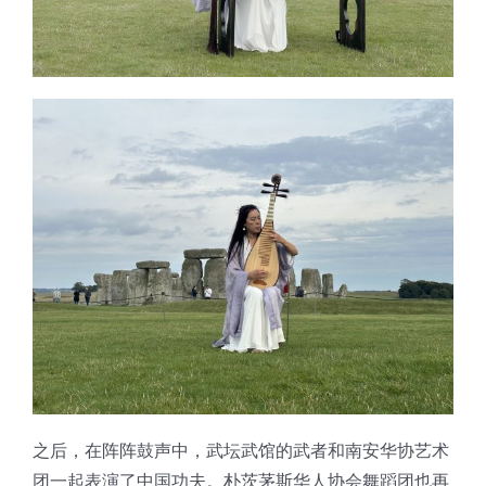
之后，在阵阵鼓声中，武坛武馆的武者和南安华协艺术
团一起表演了中国功夫。朴茨茅斯华人协会舞蹈团也再