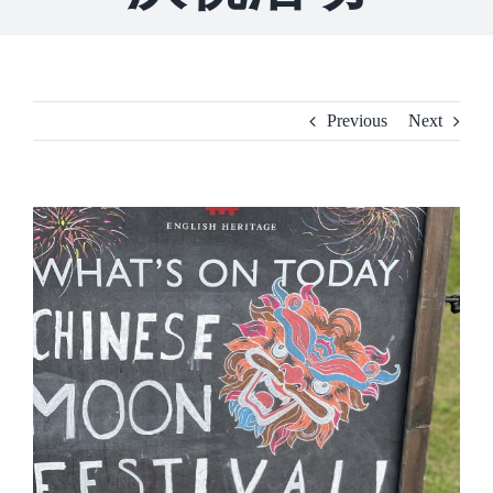
Previous
Next
View
Larger
Image