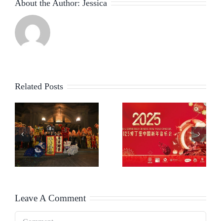
About the Author:
Jessica
Related Posts
艺术联结
中
活动预告 |
友谊
音
2025爱丁
——“中英
周
堡中国新
文化艺术
圆
年音乐会
节”隆重开
！
幕
Leave A Comment
Comment