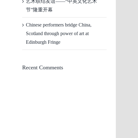
艺术联结友谊——“中英文化艺术
节”隆重开幕
Chinese performers bridge China,
Scotland through power of art at
Edinburgh Fringe
Recent Comments