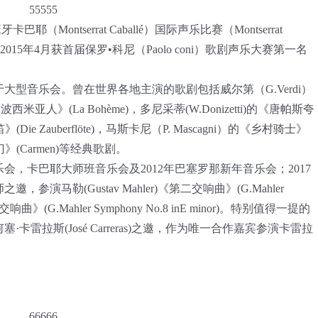
ontserrat Caballé）国际声乐比赛（Montserrat
n）“Finalist”；2015年4月获首届保罗•科尼（Paolo coni）歌剧声乐大赛第一名
型音乐会。曾在世界各地主演的歌剧包括威尔第（G.Verdi）
)的《波西米亚人》(La Bohème)，多尼采蒂(W.Donizetti)的《唐帕斯夸
》(Die Zauberflöte)，马斯卡尼（P. Mascagni）的《乡村骑士》
的《卡门》(Carmen)等经典歌剧。
，卡巴耶大师班音乐会及2012年巴塞罗那新年音乐会；2017
马勒(Gustav Mahler)《第二交响曲》(G.Mahler
)与《第八交响曲》(G.Mahler Symphony No.8 inE minor)。特别值得一提的
卡雷拉斯(José Carreras)之邀，作为唯一合作嘉宾参演卡雷拉