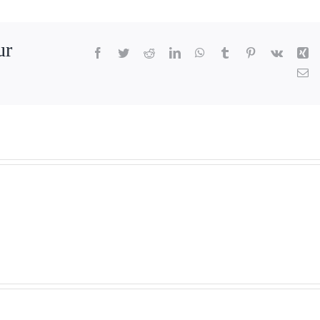
ur
Facebook
Twitter
Reddit
LinkedIn
WhatsApp
Tumblr
Pinterest
Vk
Xi
Em