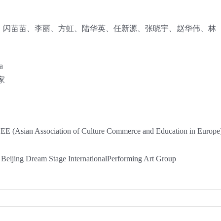
、闪苗苗、李丽、方虹、陆华英、任新源、张晓宇、赵华伟、林
a
家
EE (Asian Association of Culture Commerce and Education in Europe
eijing Dream Stage InternationalPerforming Art Group