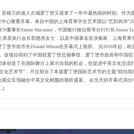
至，苏格兰的迷人古城爱丁堡又迎来了一年中最热闹的时刻。作为
议中心隆重开幕。来自中国的上海育果学生艺术团以“艺韵风华”2
EN董事长Simon Macaulay，中国银行格拉斯哥分行行长Anson Ta
会主席及执行会长郭惠杰女士，以及中国著名笙演奏家、上海育
市前市长Donald Wilson在开幕式上致辞。 自2016年
地。该项目得到了中国驻爱丁堡总领事馆、爱丁堡市政府和中国驻
体创造了在国际舞台上展示自我的机会，也促进中英文化交流打
文化艺术节”，不仅契合了本届爱丁堡国际艺术节的主题“联结我
为观众呈现融合中英文化精髓的视听盛宴。 在当天的开幕式演出
.]