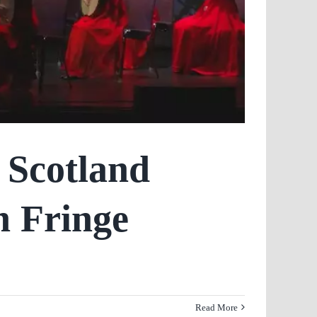
 Scotland
h Fringe
Read More