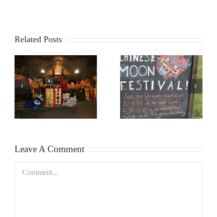
Related Posts
中
天涯共此
八月爱丁
音
时——
堡：跨越
周
2024巨石
语言与文
圆
阵中秋庆
化的盛夏
！
祝活动
之约！
Leave A Comment
Comment